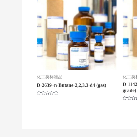
化工类标准品
化工类
D-1142
D-2639–n-Butane-2,2,3,3-d4 (gas)
grade)
评
分
评
0
分
&sol;
0
5
&sol;
5