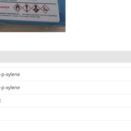
o-p-xylene
o-p-xylene
苯