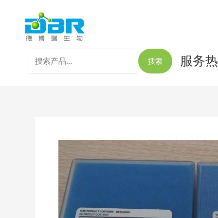
跳
搜
至
索：
内
容
服务热线
搜索