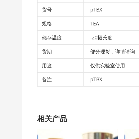
货号
pTBX
规格
1EA
储存温度
-20摄氏度
货期
部分现货，详情请询
用途
仅供实验室使用
备注
pTBX
相关产品