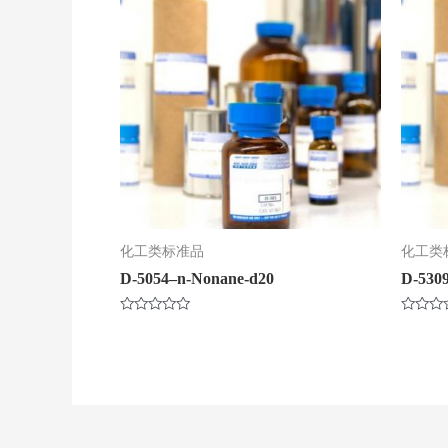
化工类标准品
化工类
D-5054–n-Nonane-d20
D-5309
评
评
分
分
0
0
&sol;
&sol;
5
5