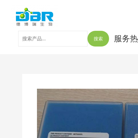
跳
搜
至
索：
内
容
服务热线
搜索