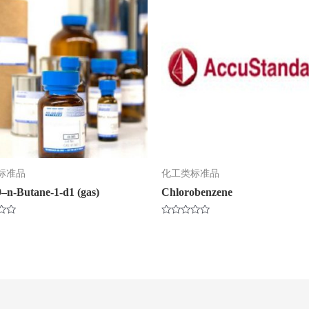
标准品
化工类标准品
–n-Butane-1-d1 (gas)
Chlorobenzene
评
分
0
&sol;
5