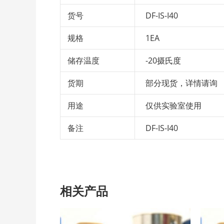
货号
DF-IS-I40
规格
1EA
储存温度
-20摄氏度
货期
部分现货，详情请询
用途
仅供实验室使用
备注
DF-IS-I40
相关产品