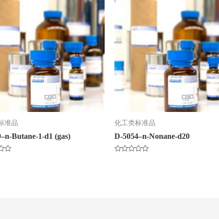
标准品
化工类标准品
–n-Butane-1-d1 (gas)
D-5054–n-Nonane-d20
评
分
0
&sol;
5