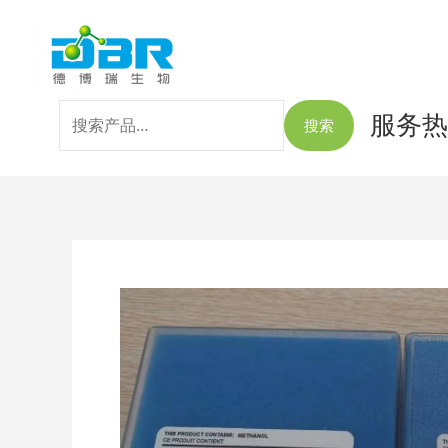
跳
搜
至
索：
内
容
服务热线
搜索