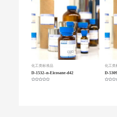
化工类标准品
化工类
D-1532–n-Eicosane-d42
D-5309
评
评
分
分
0
0
&sol;
&sol;
5
5