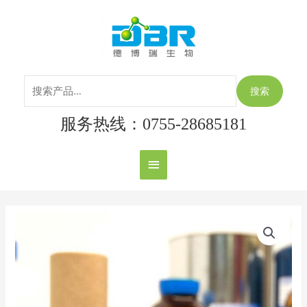
跳
搜
主
至
索：
内
菜
容
单
搜索
服务热线：0755-28685181