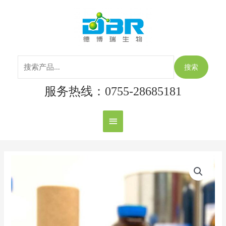
跳
搜
主
至
索：
内
菜
容
单
搜索
服务热线：0755-28685181