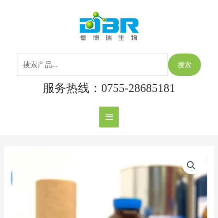
跳
搜
主
至
索：
内
菜
容
单
搜索
服务热线：0755-28685181