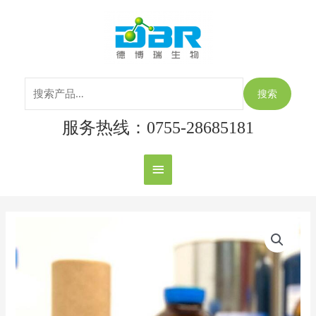
跳
搜
主
至
索：
内
菜
容
单
搜索
服务热线：0755-28685181