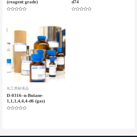
(reagent grade)
d74
评
评
分
分
0
0
&sol;
&sol;
5
5
化工类标准品
D-0316–n-Butane-
1,1,1,4,4,4-d6 (gas)
评
分
0
&sol;
5