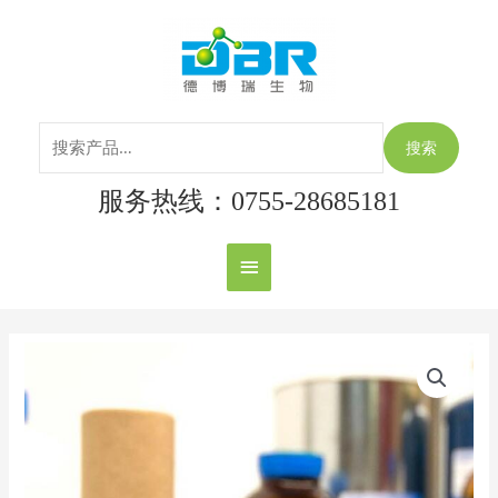
跳
搜
主
至
索：
内
菜
容
单
搜索
服务热线：0755-28685181